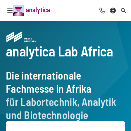
Navigation öffnen
Beratung & Ko
Sprache 
Suc
analytica Lab Africa
–
Die internationale
Fachmesse in Afrika
für Labortechnik, Analytik
und Biotechnologie