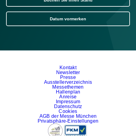
Datum vormerken
Kontakt
Newsletter
Presse
Ausstellerverzeichnis
Messethemen
Hallenplan
Anreise
Impressum
Datenschutz
Cookies
AGB der Messe München
Privatsphäre-Einstellungen