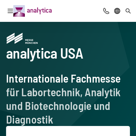
Navigation öffnen
Beratung & Ko
Sprache 
Suc
analytica USA
–
Internationale Fachmesse
für Labortechnik, Analytik
und Biotechnologie und
Diagnostik