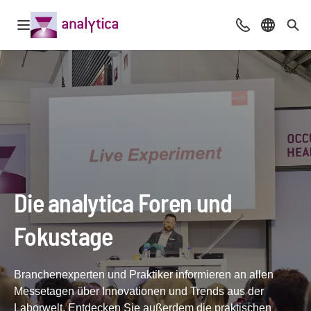
Navigation öffnen
Beratung & Ko
Sprache 
Suc
Die analytica Foren und
Fokustage
Branchenexperten und Praktiker informieren an allen
Messetagen über Innovationen und Trends aus der
Laborwelt. Entdecken Sie außerdem die praktischen