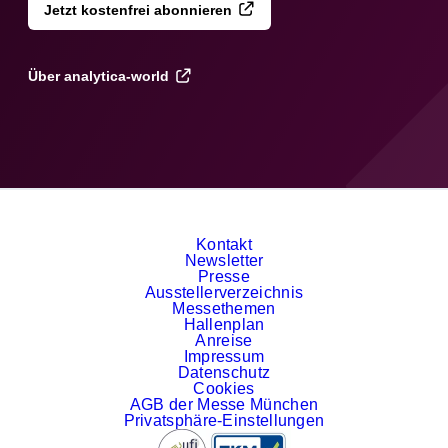
Jetzt kostenfrei abonnieren
Über analytica-world
Kontakt
Newsletter
Presse
Ausstellerverzeichnis
Messethemen
Hallenplan
Anreise
Impressum
Datenschutz
Cookies
AGB der Messe München
Privatsphäre-Einstellungen