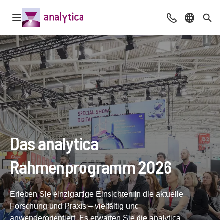
Navigation öffnen
Beratung & Ko
Sprache 
Suc
Das analytica
Rahmenprogramm 2026
Erleben Sie einzigartige Einsichten in die aktuelle
Forschung und Praxis – vielfältig und
anwenderorientiert. Es erwarten Sie die analytica