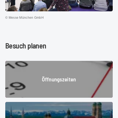
© Messe München GmbH
Besuch planen
Öffnungszeiten
Öffnungszeiten
Uhr, Ziffernblatt
© iStock
Anreise