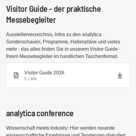
Visitor Guide - der praktische
Messebegleiter
Ausstellerverzeichnis, Infos zu den analytica
Sonderschauen, Programme, Hallenpläne und vieles
mehr - das alles finden Sie in unserem Visitor Guide -
Ihrem Messebegleiter im handlichen Taschenformat.
PDF-Dokument
PDF-Dokument
Visitor Guide 2026
5,1 MB
analytica conference
Wissenschaft meets Industry: Hier werden neueste
wissenschaftliche Ergebnisse und Tendenzen diskutiert.