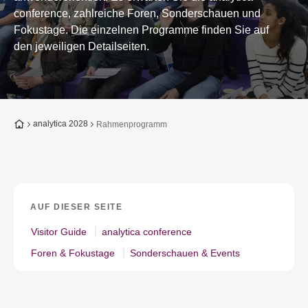
conference, zahlreiche Foren, Sonderschauen und
Fokustage. Die einzelnen Programme finden Sie auf
den jeweiligen Detailseiten.
Zur Startseite
analytica 2028
Rahmenprogramm
AUF DIESER SEITE
Visitor Guide
analytica conference
Foren & Fokustage
Sonderschauen & Events