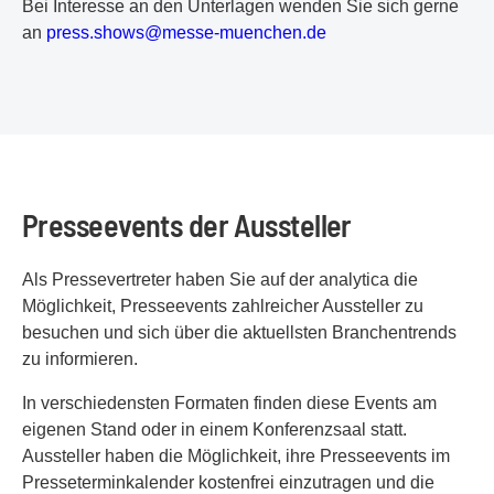
Bei Interesse an den Unterlagen wenden Sie sich gerne
an
p
re
ss
.s
ho
ws
@m
es
se
-m
ue
nc
he
n.
de
Presseevents der Aussteller
Als Pressevertreter haben Sie auf der analytica die
Möglichkeit, Presseevents zahlreicher Aussteller zu
besuchen und sich über die aktuellsten Branchentrends
zu informieren.
In verschiedensten Formaten finden diese Events am
eigenen Stand oder in einem Konferenzsaal statt.
Aussteller haben die Möglichkeit, ihre Presseevents im
Presseterminkalender kostenfrei einzutragen und die