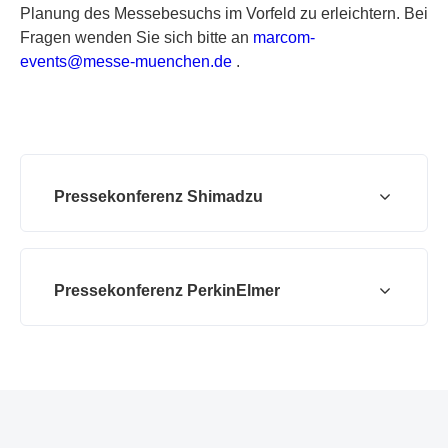
Planung des Messebesuchs im Vorfeld zu erleichtern. Bei
Fragen wenden Sie sich bitte an
m
ar
co
m-
ev
en
ts
@m
es
se
-m
ue
nc
he
n.
de
.
Pressekonferenz Shimadzu
Pressekonferenz PerkinElmer