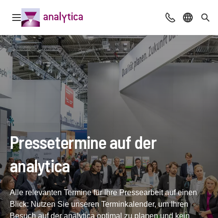
Navigation öffnen
Beratung & Ko
Sprache 
Suc
Pressetermine auf der
analytica
Alle relevanten Termine für Ihre Pressearbeit auf einen
Blick: Nutzen Sie unseren Terminkalender, um Ihren
Besuch auf der analytica optimal zu planen und kein