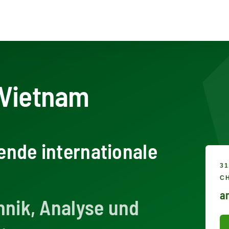
 Vietnam
–
nde internationale
31
CH
an
hnik, Analyse und