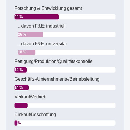
Forschung & Entwicklung gesamt
44 %
...davon F&E: industriell
26 %
...davon F&E: universitär
18 %
Fertigung/Produktion/Qualitätskontrolle
12 %
Geschäfts-/Unternehmens-/Betriebsleitung
14 %
Verkauf/Vertrieb
13 %
Einkauf/Beschaffung
3 %