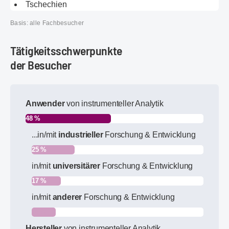
Tschechien
Basis: alle Fachbesucher
Tätigkeits­schwerpunkte
der Besucher
Anwender
von instrumenteller Analytik
48 %
...in/mit
industrieller
Forschung & Entwicklung
25 %
in/mit
universitärer
Forschung & Entwicklung
17 %
in/mit
anderer
Forschung & Entwicklung
14 %
Hersteller
von instrumenteller Analytik