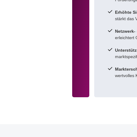
Erhöhte Si
stärkt das
Netzwerk- 
erleichter
Unterstüt
marktspezif
Marktersc
wertvolles