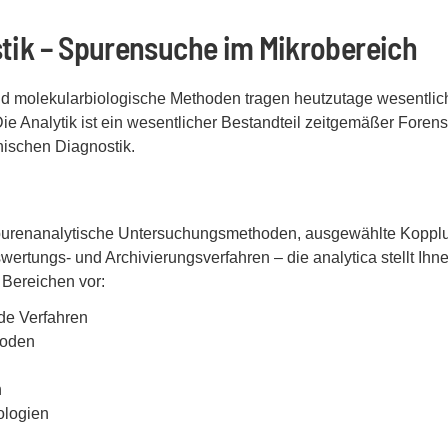
stik – Spurensuche im Mikrobereich
 molekularbiologische Methoden tragen heutzutage wesentlich
Die Analytik ist ein wesentlicher Bestandteil zeitgemäßer Forens
nischen Diagnostik.
purenanalytische Untersuchungsmethoden, ausgewählte Koppl
rtungs- und Archivierungsverfahren – die analytica stellt Ihn
Bereichen vor:
de Verfahren
hoden
n
ologien