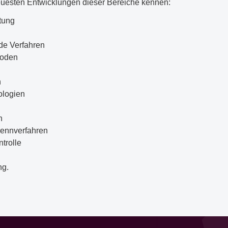
neuesten Entwicklungen dieser Bereiche kennen:
tung
de Verfahren
hoden
n
ologien
n
rennverfahren
trolle
ng.