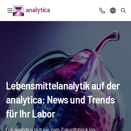
Navigation öffnen
Beratung & Ko
Sprache 
Suc
Lebensmittelanalytik auf der
analytica: News und Trends
für Ihr Labor
Die analytica lädt ein zum Zukunftsblick ins