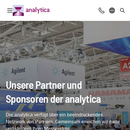
Navigation öffnen
Beratung & Ko
Sprache 
Suc
Unsere Partner und
Sponsoren der analytica
Die analytica verfügt über ein beeindruckendes
Netzwerk von Partnern. Gemeinsam erreichen wir mehr
und steigern Ihren Messeerfolg.